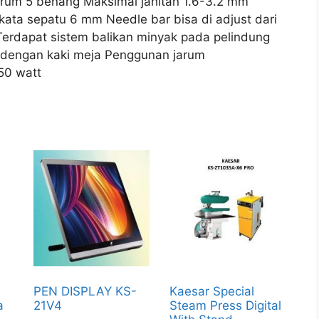
arum 5 benang Maksimal jahitan 1.6-3.2 mm
gkata sepatu 6 mm Needle bar bisa di adjust dari
 Terdapat sistem balikan minyak pada pelindung
 dengan kaki meja Penggunan jarum
50 watt
PEN DISPLAY KS-
Kaesar Special
a
21V4
Steam Press Digital