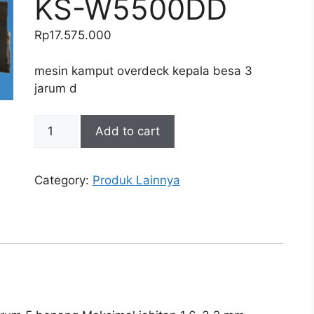
KS-W5500DD
Rp
17.575.000
mesin kamput overdeck kepala besa 3
jarum d
MESIN
Add to cart
OVERDECK
KEPALA
BESAR
Category:
Produk Lainnya
DIRECT
DRIVE
KS-
W5500DD
quantity