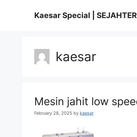
Skip
to
Kaesar Special | SEJAHTE
content
kaesar
Mesin jahit low sp
February 28, 2025
by
kaesar